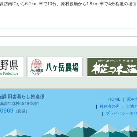
訪南ICから6.2km 車で10分、原村役場から1.8km 車で4分程度の場所
光課 田舎暮らし推進係
｜
HOME
｜
原村
野県諏訪郡原村6549番地1
｜
移住者の声
｜
土地
-0669
（直通）
｜
プライバシーポ