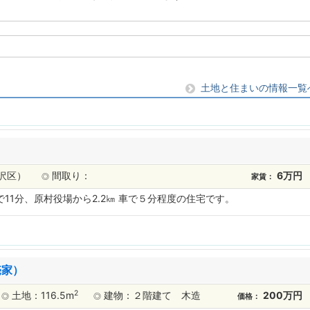
土地と住まいの情報一覧
柳沢区）
間取り：
6万円
◎
家賃：
 車で11分、原村役場から2.2㎞ 車で５分程度の住宅です。
売家）
2
土地：116.5
m
建物：２階建て 木造
200万円
◎
◎
価格：