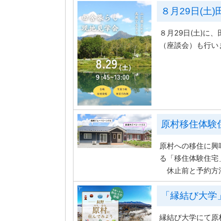
８月29日(土
８月29日(土)
（座談会）も行い
原村移住体験
原村への移住に興
る「移住体験住宅
休止前と予約方法
「縁結び大学
縁結び大学にて原