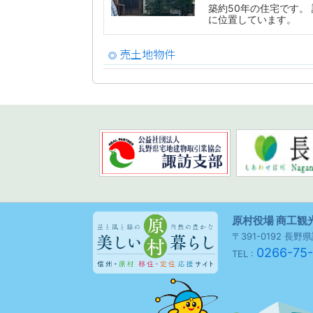
築約50年の住宅です。 諏
に位置しています。
売土地物件
◎
原村役場 商工観
〒391-0192 長
0266-75
TEL :