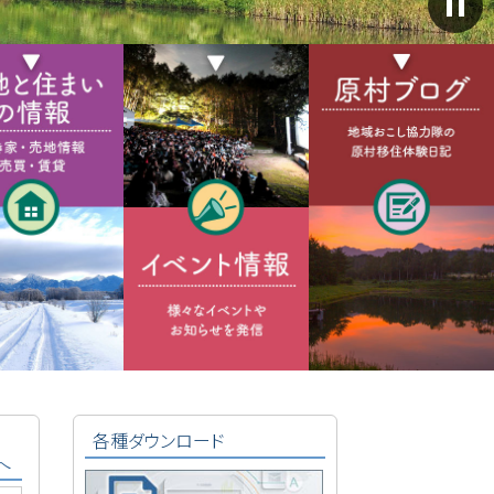
ス
ラ
イ
ダ
ー
を
自
動
再
生
を
停
止
す
る
各種ダウンロード
へ