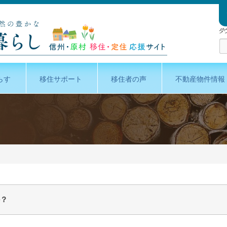
らす
移住サポート
移住者の声
不動産物件情報
？