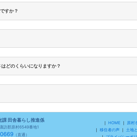
ですか？
さはどのくらいになりますか？
光課 田舎暮らし推進係
｜
HOME
｜
原村
野県諏訪郡原村6549番地1
｜
移住者の声
｜
土地
-0669
（直通）
｜
プライバシーポ