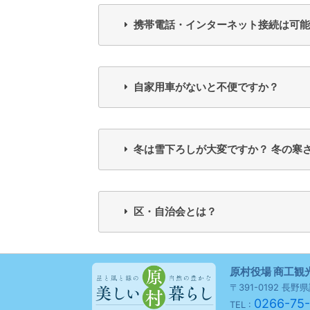
携帯電話・インターネット接続は可能
自家用車がないと不便ですか？
冬は雪下ろしが大変ですか？ 冬の寒
区・自治会とは？
原村役場 商工観
〒391-0192 長
0266-75
TEL :