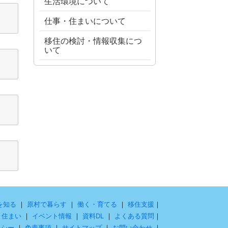
生活環境について
仕事・住まいについて
移住の検討・情報収集につ
いて
を知る
｜
原村で暮らす
｜
働く・育てる
｜
移住支援
｜
と住まい
｜
イベント情報
｜
資料DL
｜
よくある質問
｜
リシー
｜
免責事項
｜
サイトマップ
｜
お問い合わせ
｜