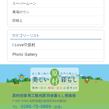
スーパームーン
農場のウシ
田植え
カテゴリーリスト
I Love♡原村
Photo Gallery
原村役場 商工観光課 田舎暮らし推進係
〒391-0192 長野県諏訪郡原村6549番地1
0266-75-0669
TEL :
（直通）