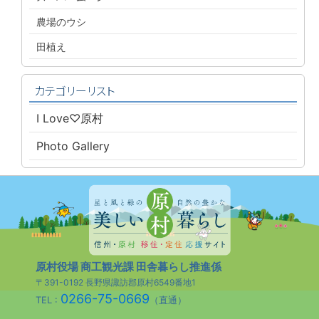
農場のウシ
田植え
カテゴリーリスト
I Love♡原村
Photo Gallery
原村役場 商工観光課 田舎暮らし推進係
〒391-0192 長野県諏訪郡原村6549番地1
0266-75-0669
TEL :
（直通）